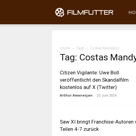
Filmfu
HO
Home
Tags
Costas Mandylor
Tag: Costas Mandy
Citizen Vigilante: Uwe Boll
veröffentlicht den Skandalfilm
kostenlos auf X (Twitter)
Arthur Awanesjan
-
25. Juni 2026
Saw XI bringt Franchise-Autoren 
Teilen 4-7 zurück