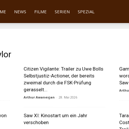
tter
ME
NEWS
FILME
SERIEN
SPEZIAL
lor
Citizen Vigilante: Trailer zu Uwe Bolls
Game
Selbstjustiz-Actioner, der bereits
word
zweimal durch die FSK-Prüfung
Saw-
gerasselt...
Arth
Arthur Awanesjan
-
28. Mai 2026
von
Saw XI: Kinostart um ein Jahr
Tara
verschoben
Cost