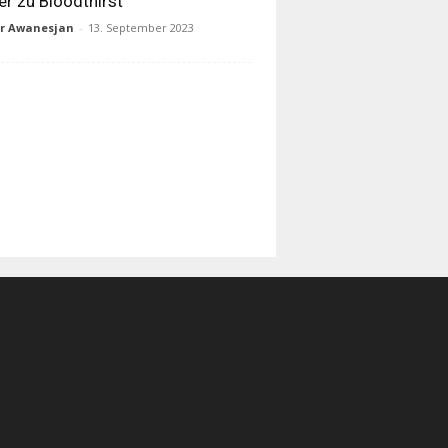
ler zu Bloodthirst
ur Awanesjan
-
13. September 2023