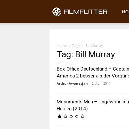
Filmfu
HO
Home
Tags
Bill Murray
Tag: Bill Murray
Box-Office Deutschland – Captai
America 2 besser als der Vorgän
Arthur Awanesjan
-
2. April 2014
Monuments Men – Ungewöhnlic
Helden (2014)