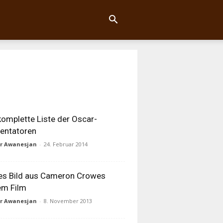
komplette Liste der Oscar-
entatoren
ur Awanesjan
-
24. Februar 2014
es Bild aus Cameron Crowes
em Film
ur Awanesjan
-
8. November 2013