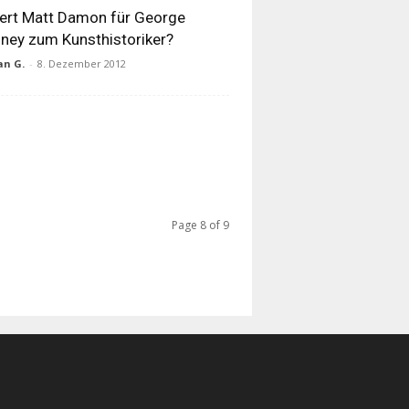
ert Matt Damon für George
ney zum Kunsthistoriker?
an G.
-
8. Dezember 2012
Page 8 of 9