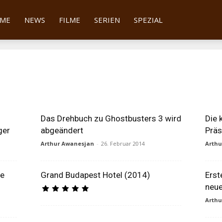
tter
ME
NEWS
FILME
SERIEN
SPEZIAL
n
Das Drehbuch zu Ghostbusters 3 wird
Die 
ger
abgeändert
Präs
Arthur Awanesjan
-
26. Februar 2014
Arth
he
Grand Budapest Hotel (2014)
Erst
neu
Arth