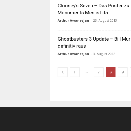
Clooney’s Seven – Das Poster zu
Monuments Men ist da
Arthur Awanesjan
-
23. August 2013
Ghostbusters 3 Update – Bill Mur
definitiv raus
Arthur Awanesjan
-
3. August 2012
...
1
7
8
9