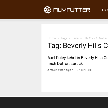
Filmfu
HO
Home
Tags
Beverly Hills Cop 4 Drehar
Tag: Beverly Hills
Axel Foley kehrt in Beverly Hills C
nach Detroit zurück
Arthur Awanesjan
-
27. Juni 2014