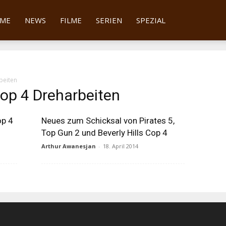
tter
ME
NEWS
FILME
SERIEN
SPEZIAL
beiten
 Cop 4 Dreharbeiten
op 4
Neues zum Schicksal von Pirates 5,
Top Gun 2 und Beverly Hills Cop 4
Arthur Awanesjan
-
18. April 2014