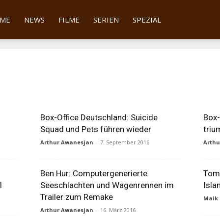
tter
ME
NEWS
FILME
SERIEN
SPEZIAL
Box-Office Deutschland: Suicide
Box-
Squad und Pets führen wieder
triu
Arthur Awanesjan
-
7. September 2016
Arth
Ben Hur: Computergenerierte
Tom 
1
Seeschlachten und Wagenrennen im
Isla
Trailer zum Remake
Maik 
Arthur Awanesjan
-
16. März 2016