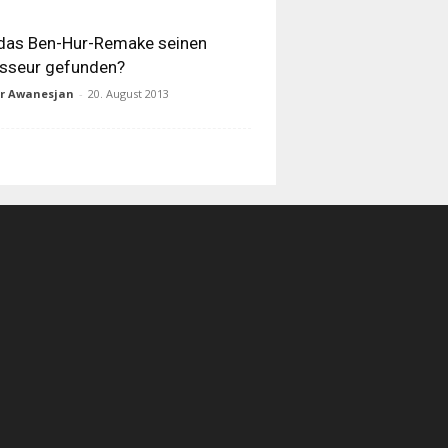
das Ben-Hur-Remake seinen
sseur gefunden?
ur Awanesjan
-
20. August 2013