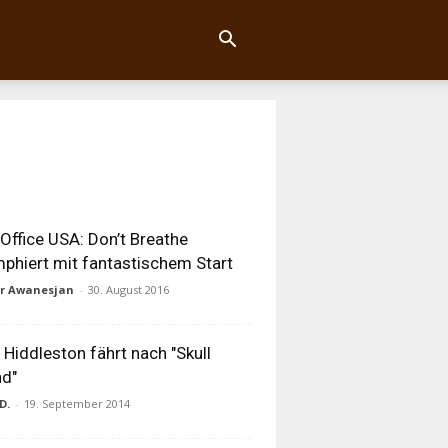
Office USA: Don’t Breathe
mphiert mit fantastischem Start
ur Awanesjan
-
30. August 2016
Hiddleston fährt nach "Skull
nd"
D.
-
19. September 2014