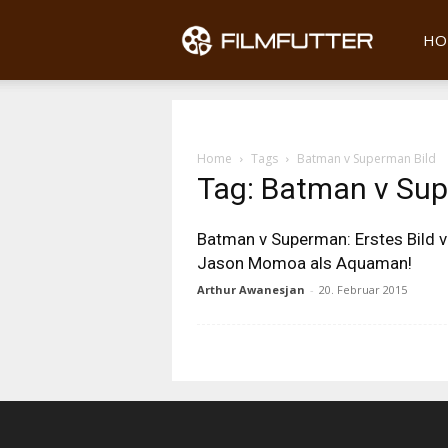
Filmfu
HO
Home
Tags
Batman v Superman Bild
Tag: Batman v Sup
Batman v Superman: Erstes Bild 
Jason Momoa als Aquaman!
Arthur Awanesjan
-
20. Februar 2015