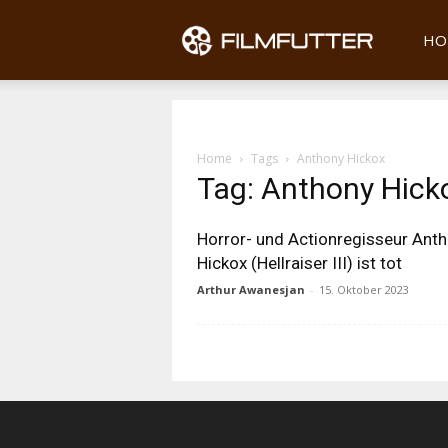
Filmfu
HO
Home
Tags
Anthony Hickox
Tag: Anthony Hick
Horror- und Actionregisseur Ant
Hickox (Hellraiser III) ist tot
Arthur Awanesjan
-
15. Oktober 2023