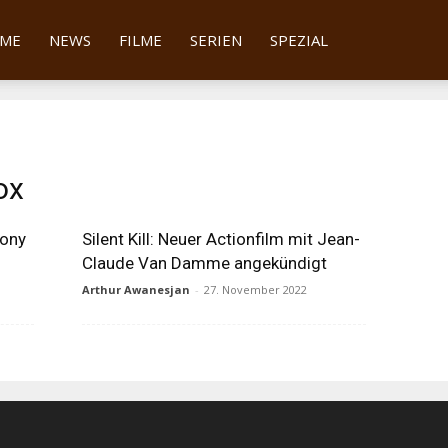
tter
ME
NEWS
FILME
SERIEN
SPEZIAL
ox
hony
Silent Kill: Neuer Actionfilm mit Jean-
Claude Van Damme angekündigt
Arthur Awanesjan
-
27. November 2022