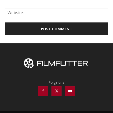
Web
Folge uns