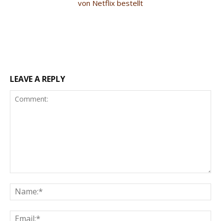
von Netflix bestellt
LEAVE A REPLY
Comment:
Na
Ema