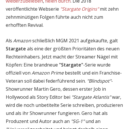
wiederzubeleben
,
fielen durch
. Die 2018
veröffentlichte Webserie
"Stargate Origins"
mit zehn
zehnminütigen Folgen führte auch nicht zum
erhofften Revival.
Als
Amazon
schließlich MGM 2021 aufgekaufte, galt
Stargate
als eine der größten Prioritäten des neuen
Rechteinhabers. Jetzt macht der Streamer Nägel mit
Köpfen: Eine brandneue
"Stargate"
-Serie wurde
offiziell von
Amazon Prime
bestellt und ein Franchise-
Veteran soll dabei federführend sein.
"Blindspot"
-
Showrunner Martin Gero, dessen erster Job in
Hollywood als Story Editor bei
"Stargate Atlantis"
war,
wird die noch unbetitelte Serie schreiben, produzieren
und als ihr Showrunner fungieren. Gero hat als
Produzent und Autor auch an
"SG-1"
und an