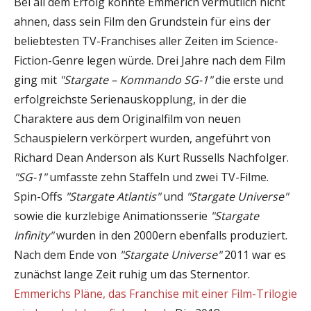
Bei all dem Erfolg konnte Emmerich vermutlich nicht
ahnen, dass sein Film den Grundstein für eins der
beliebtesten TV-Franchises aller Zeiten im Science-
Fiction-Genre legen würde. Drei Jahre nach dem Film
ging mit
"Stargate – Kommando SG-1"
die erste und
erfolgreichste Serienauskopplung, in der die
Charaktere aus dem Originalfilm von neuen
Schauspielern verkörpert wurden, angeführt von
Richard Dean Anderson als Kurt Russells Nachfolger.
"SG-1"
umfasste zehn Staffeln und zwei TV-Filme.
Spin-Offs
"Stargate Atlantis"
und
"Stargate Universe"
sowie die kurzlebige Animationsserie
"Stargate
Infinity"
wurden in den 2000ern ebenfalls produziert.
Nach dem Ende von
"Stargate Universe"
2011 war es
zunächst lange Zeit ruhig um das Sternentor.
Emmerichs Pläne, das Franchise mit einer Film-Trilogie