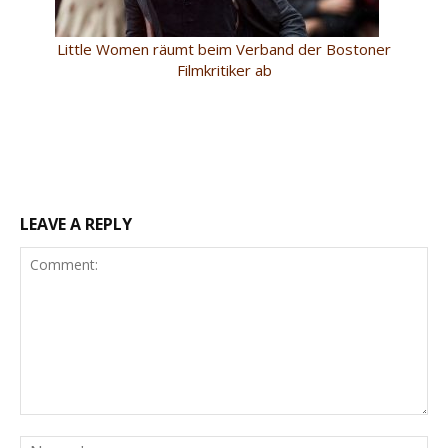
Little Women räumt beim Verband der Bostoner
Filmkritiker ab
LEAVE A REPLY
Comment:
Na