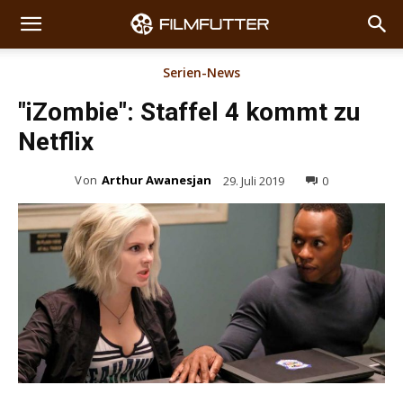
Serien-News
"iZombie": Staffel 4 kommt zu
Netflix
Von
Arthur Awanesjan
29. Juli 2019
0