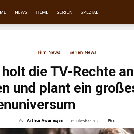
tter
ME
NEWS
FILME
SERIEN
SPEZIAL
Film-News
Serien-News
holt die TV-Rechte an
n und plant ein große
ienuniversum
Arthur Awanesjan
15. Oktober 2023
0
Von