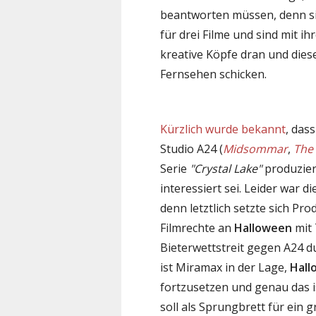
beantworten müssen, denn sie 
für drei Filme und sind mit ih
kreative Köpfe dran und dies
Fernsehen schicken.
Kürzlich wurde bekannt
, das
Studio A24 (
Midsommar
,
The
Serie
"Crystal Lake"
produzier
interessiert sei. Leider war 
denn letztlich setzte sich Pr
Filmrechte an
Halloween
mit 
Bieterwettstreit gegen A24 d
ist Miramax in der Lage,
Hall
fortzusetzen und genau das is
soll als Sprungbrett für ei