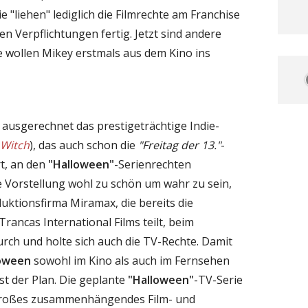
"liehen" lediglich die Filmrechte am Franchise
ren Verpflichtungen fertig. Jetzt sind andere
e wollen Mikey erstmals aus dem Kino ins
s ausgerechnet das prestigeträchtige Indie-
 Witch
), das auch schon die
"Freitag der 13."
-
t, an den
"Halloween"
-Serienrechten
die Vorstellung wohl zu schön um wahr zu sein,
oduktionsfirma Miramax, die bereits die
Trancas International Films teilt, beim
urch und holte sich auch die TV-Rechte. Damit
oween
sowohl im Kino als auch im Fernsehen
t der Plan. Die geplante
"Halloween"
-TV-Serie
n großes zusammenhängendes Film- und