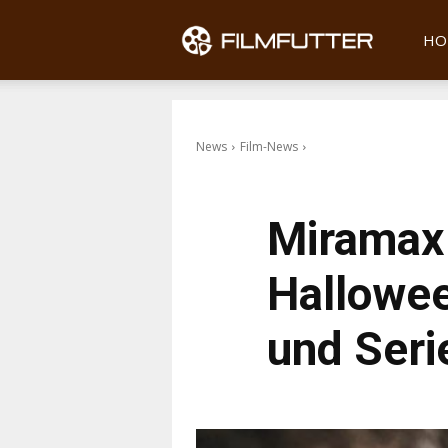
Filmfu
HO
News
Film-News
Miramax 
Hallowee
und Ser