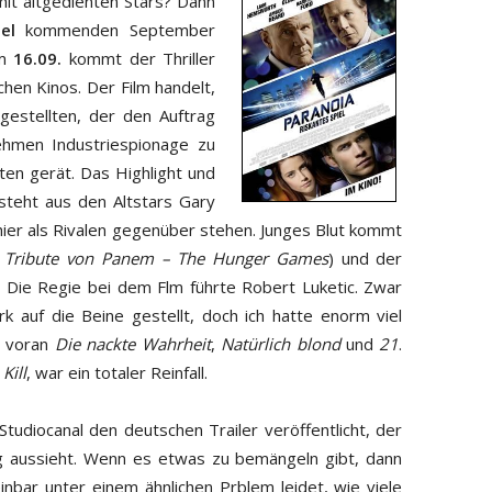
mit altgedienten Stars? Dann
iel
kommenden September
Am
16.09.
kommt der Thriller
chen Kinos. Der Film handelt,
gestellten, der den Auftrag
ehmen Industriespionage zu
ten gerät. Das Highlight und
steht aus den Altstars Gary
hier als Rivalen gegenüber stehen. Junges Blut kommt
 Tribute von Panem – The Hunger Games
) und der
. Die Regie bei dem Flm führte Robert Luketic. Zwar
rk auf die Beine gestellt, doch ich hatte enorm viel
n voran
Die nackte Wahrheit
,
Natürlich blond
und
21
.
Kill
, war ein totaler Reinfall.
Studiocanal den deutschen Trailer veröffentlicht, der
ung aussieht. Wenn es etwas zu bemängeln gibt, dann
inbar unter einem ähnlichen Prblem leidet, wie viele