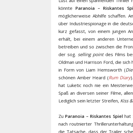
Lust auf einen spannenden Thriller 
könnte
Paranoia – Riskantes Sp
möglicherweise Abhilfe schaffen. 
über Industriespionage in die deuts
kurz gefasst, von einem jungen An
erhält, bei einem anderen Untern
betreiben und so zwischen die Fron
der sog.
selling point
des Films be
Oldman und Harrison Ford, die sich 
in Form von Liam Hemsworth (
Die
schönen Amber Heard (
Rum Diary
)
hat Luketic noch nie ein Meisterwe
Spaß an diversen seiner Filme, alle
Lediglich sein letzter Streifen,
Kiss & 
Zu
Paranoia – Riskantes Spiel
hat 
nach routnierter Thrillerunterhalt
die Tatsache, dass der Trailer sche