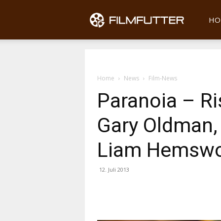
Filmfu
HO
Home
News
Film-News
Paranoia – Ri
Gary Oldman,
Liam Hemswo
12. Juli 2013