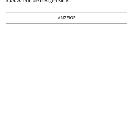
3.04.2014
in die hiesigen Kinos.
ANZEIGE