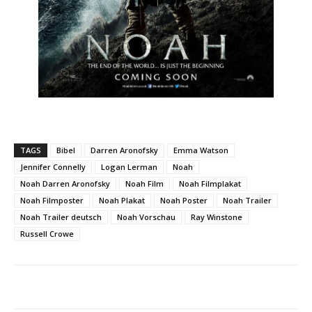
TAGS
Bibel
Darren Aronofsky
Emma Watson
Jennifer Connelly
Logan Lerman
Noah
Noah Darren Aronofsky
Noah Film
Noah Filmplakat
Noah Filmposter
Noah Plakat
Noah Poster
Noah Trailer
Noah Trailer deutsch
Noah Vorschau
Ray Winstone
Russell Crowe