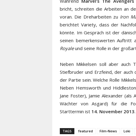
Während
Marvel’s The Avengers
bricht, schreiten die Arbeiten an 
voran. Die Dreharbeiten zu
Iron M
berichtet Variety, dass der Nachf
könnte. Im Gespräch ist der dänis
seinen bemerkenswerten Auftritt 
Royale
und seine Rolle in der großa
Neben Mikkelsen soll aber auch T
Stiefbruder und Erzfeind, der auch
der Partie sein. Welche Rolle Mikkel
Neben Hemsworth und Hiddleston 
Jane Foster), Jamie Alexander (als A
Wächter von Asgard) für die For
Starttermin ist
14. November 2013
.
TAGS
featured
Film-News
Loki