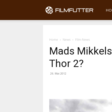
Filmfu
HO
Home
News
Film-News
Mads Mikkels
Thor 2?
26. Mai 2012