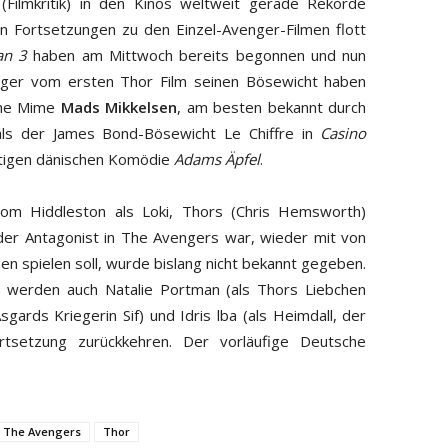
(Filmkritik) in den Kinos weltweit gerade Rekorde
den Fortsetzungen zu den Einzel-Avenger-Filmen flott
an 3
haben am Mittwoch bereits begonnen und nun
olger vom ersten Thor Film seinen Bösewicht haben
che Mime
Mads Mikkelsen
, am besten bekannt durch
als der James Bond-Bösewicht Le Chiffre in
Casino
rtigen dänischen Komödie
Adams Äpfel
.
om Hiddleston als Loki, Thors (Chris Hemsworth)
 der Antagonist in The Avengers war, wieder mit von
sen spielen soll, wurde bislang nicht bekannt gegeben.
werden auch Natalie Portman (als Thors Liebchen
sgards Kriegerin Sif) und Idris lba (als Heimdall, der
tsetzung zurückkehren. Der vorläufige Deutsche
The Avengers
Thor