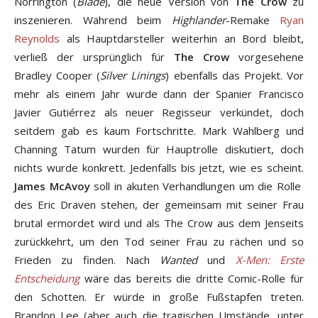
Norrington (
Blade
), die neue Version von
The Crow
zu
inszenieren. Während beim
Highlander
-Remake
Ryan
Reynolds
als Hauptdarsteller weiterhin an Bord bleibt,
verließ der ursprünglich für
The Crow
vorgesehene
Bradley Cooper (
Silver Linings
) ebenfalls das Projekt. Vor
mehr als einem Jahr wurde dann der Spanier Francisco
Javier Gutiérrez als neuer Regisseur verkündet, doch
seitdem gab es kaum Fortschritte. Mark Wahlberg und
Channing Tatum wurden für Hauptrolle diskutiert, doch
nichts wurde konkrett. Jedenfalls bis jetzt, wie es scheint.
James McAvoy
soll in akuten Verhandlungen um die Rolle
des Eric Draven stehen, der gemeinsam mit seiner Frau
brutal ermordet wird und als The Crow aus dem Jenseits
zurückkehrt, um den Tod seiner Frau zu rächen und so
Frieden zu finden. Nach
Wanted
und
X-Men: Erste
Entscheidung
wäre das bereits die dritte Comic-Rolle für
den Schotten. Er würde in große Fußstapfen treten.
Brandon Lee (aber auch die tragischen Umstände, unter