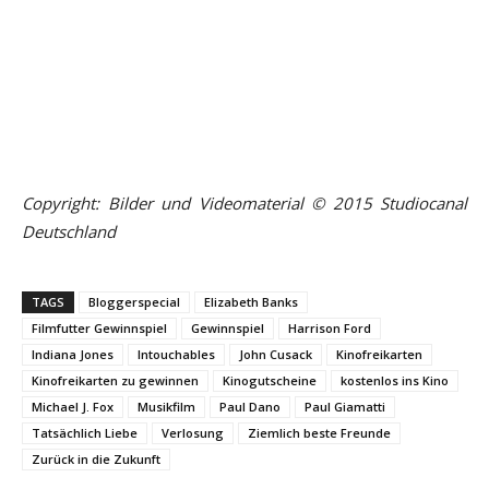
Copyright: Bilder und Videomaterial ©
2015 Studiocanal
Deutschland
TAGS
Bloggerspecial
Elizabeth Banks
Filmfutter Gewinnspiel
Gewinnspiel
Harrison Ford
Indiana Jones
Intouchables
John Cusack
Kinofreikarten
Kinofreikarten zu gewinnen
Kinogutscheine
kostenlos ins Kino
Michael J. Fox
Musikfilm
Paul Dano
Paul Giamatti
Tatsächlich Liebe
Verlosung
Ziemlich beste Freunde
Zurück in die Zukunft