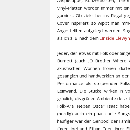
Anspieltipps, Konzertkarten, Trik
Vinyl-Platten werden immer mit ei
garniert. Ob zielsicher ins Regal g
Cover inspiriert, so wippt man im
Angestellten aufgelegt werden. So
als ich z. B. nach dem
„Inside Llewyn
Jeder, der etwas mit Folk oder Sin
Burnett (auch „O Brother Where A
akustischen Wonnen frönen dürfe
gesanglich und handwerklich an der
Performance als stolpernder Fol
Leinwand. Die Stücke wirken in v
gräulich, olivgrünen Ambiente des s
Folk-Ära. Neben Oscar Isaac haben
(nerdig) auch ein paar coole Song
häufiger war der Genpool der Familie
fügen Joel und Ethan Coen ihrer Fi