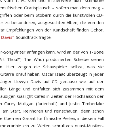
ots vom 1. FC-Köln und mittlerweile auch schmucke
nem frischen Gratisplausch – sofern man denn mag –
egriffen oder beim Stöbern durch die kunstvollen CD-
mer zu besonderen, ausgesuchten Alben, die von den
gar Empfehlungen von der Kundschaft finden Gehör,
 Davis“
-Soundtrack fragte.
ger-Songwriter anfangen kann, wird an der von T-Bone
rt Thou?“, The Who) produzierten Scheibe seinen
n. Hier zeigen die Schauspieler selbst, was sie
 Gitarre drauf haben. Oscar Isaac überzeugt in jeder
ksänger Llewyn Davis auf CD genauso wie auf der
oller Länge und entfalten sich zusammen mit dem
taubigen Gaslight Cafés in Zeiten der Hochsaison der
 Carey Mulligan (furienhaft) und Justin Timberlake
s am Start. Reinhören und reinschauen, denn schon
 Coen ein Garant für filmische Perlen; in diesem Fall
lmographie ein zu Weilen schrulliges quasi-Musiker-