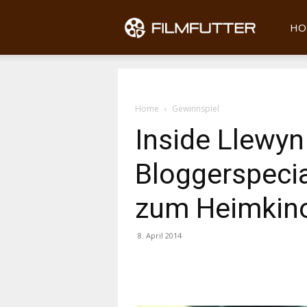
Filmfu
HO
Home
Gewinnspiel
Inside Llewyn
Bloggerspeci
zum Heimkino
8. April 2014