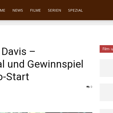
tter
ME
NEWS
FILME
SERIEN
SPEZIAL
 Davis –
Film- 
al und Gewinnspiel
-Start
0