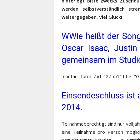
hinterlegt bitte zwecks Zusend
werden selbstverständlich stre
weitergegeben.
Viel Glück!
WWie heißt der Son
Oscar Isaac, Justi
gemeinsam im Studio
[contact-form-7 id="27551″ title="G
Einsendeschluss ist 
2014.
Teilnahmeberechtigt sind nur volljäh
eine Teilnahme pro Person möglic