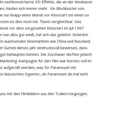
ht nachkonvertierte 3D-Effekte, die an der Kinokasse
hen, häufen sich immer mehr. Ein Blockbuster von
ie nur knapp einen Monat vor Kinostart um einen so
sten ist dies noch mit
Titanic
vergleichbar. Das
nat vor dem vorgesehen Kinostart im Juli 1997
un allzu gut weiß, hat sich das gelohnt. Sicherlich
g in wachsenden Kinomärkten wie China und Russland
er Games
dieses Jahr eindrucksvoll bewiesen, dass
 gut behaupten können. Die Zuschauer dürften jedoch
e Marketing-Kampagne für den Film war bereits voll im
t aufgerollt werden, was für Paramount mit
in klassisches Eigentor, ob Paramount da mal nicht
ns mit den Filmbildern aus den Trailern begnügen.