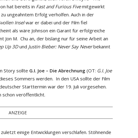
son hat bereits in
Fast and Furious Five
mitgewirkt
zu ungeahntem Erfolg verholfen. Auch in der
vollen Insel
war er dabei und der Film fiel
cheint als wäre Johnson ein Garant für erfolgreiche
 Jon M. Chu an, der bislang nur für seine Arbeit an
ep Up 3D
und
Justin Bieber: Never Say Never
bekannt
n Story sollte
G.I. Joe – Die Abrechnung
(OT:
G.I. Joe
 dieses Sommers werden. In den USA sollte der Film
 deutscher Starttermin war der 19. Juli vorgesehen.
 schon veröffentlicht.
ANZEIGE
uletzt einige Entwicklungen verschlafen. Stöhnende