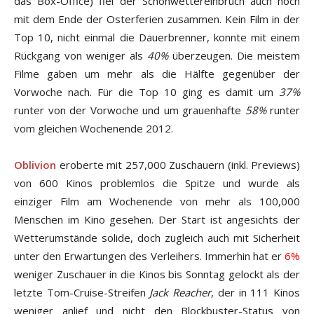
das Box-Office) fiel der Schönwettereinbruch auch noch
mit dem Ende der Osterferien zusammen. Kein Film in der
Top 10, nicht einmal die Dauerbrenner, konnte mit einem
Rückgang von weniger als
40%
überzeugen. Die meistem
Filme gaben um mehr als die Hälfte gegenüber der
Vorwoche nach. Für die Top 10 ging es damit um
37%
runter von der Vorwoche und um grauenhafte
58%
runter
vom gleichen Wochenende 2012.
Oblivion
eroberte mit 257,000 Zuschauern (inkl. Previews)
von 600 Kinos problemlos die Spitze und wurde als
einziger Film am Wochenende von mehr als 100,000
Menschen im Kino gesehen. Der Start ist angesichts der
Wetterumstände solide, doch zugleich auch mit Sicherheit
unter den Erwartungen des Verleihers. Immerhin hat er
6%
weniger Zuschauer in die Kinos bis Sonntag gelockt als der
letzte Tom-Cruise-Streifen
Jack Reacher
, der in 111 Kinos
weniger anlief und nicht den Blockbuster-Status von