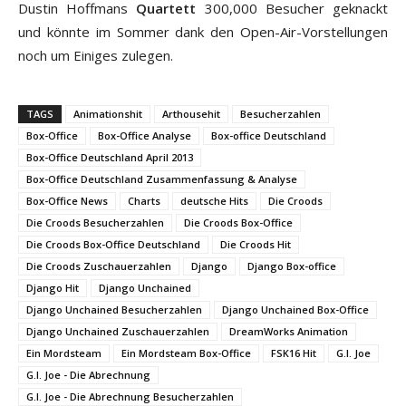
Dustin Hoffmans
Quartett
300,000 Besucher geknackt
und könnte im Sommer dank den Open-Air-Vorstellungen
noch um Einiges zulegen.
TAGS
Animationshit
Arthousehit
Besucherzahlen
Box-Office
Box-Office Analyse
Box-office Deutschland
Box-Office Deutschland April 2013
Box-Office Deutschland Zusammenfassung & Analyse
Box-Office News
Charts
deutsche Hits
Die Croods
Die Croods Besucherzahlen
Die Croods Box-Office
Die Croods Box-Office Deutschland
Die Croods Hit
Die Croods Zuschauerzahlen
Django
Django Box-office
Django Hit
Django Unchained
Django Unchained Besucherzahlen
Django Unchained Box-Office
Django Unchained Zuschauerzahlen
DreamWorks Animation
Ein Mordsteam
Ein Mordsteam Box-Office
FSK16 Hit
G.I. Joe
G.I. Joe - Die Abrechnung
G.I. Joe - Die Abrechnung Besucherzahlen