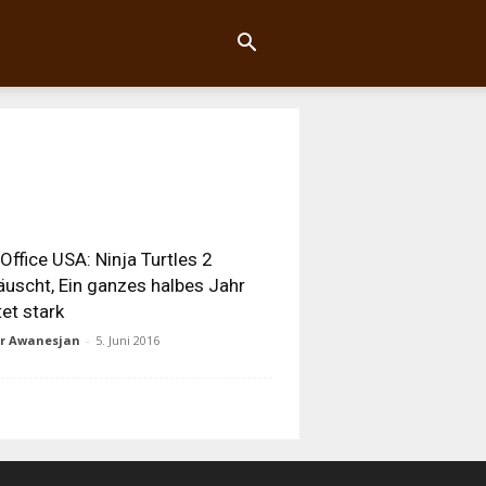
Office USA: Ninja Turtles 2
äuscht, Ein ganzes halbes Jahr
tet stark
ur Awanesjan
-
5. Juni 2016