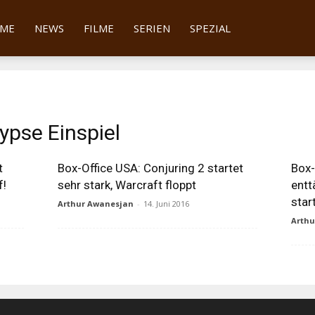
tter
ME
NEWS
FILME
SERIEN
SPEZIAL
ypse Einspiel
t
Box-Office USA: Conjuring 2 startet
Box-
f!
sehr stark, Warcraft floppt
entt
star
Arthur Awanesjan
-
14. Juni 2016
Arth