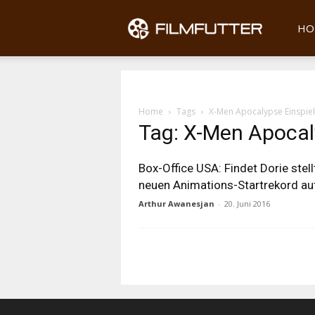
Filmfu
HO
Home
Tags
X-Men Apocalypse Einspiel
Tag: X-Men Apocal
Box-Office USA: Findet Dorie stell
neuen Animations-Startrekord au
Arthur Awanesjan
-
20. Juni 2016