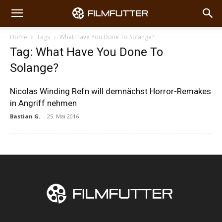
Home
Tags
What Have You Done To Solange?
Tag: What Have You Done To
Solange?
Nicolas Winding Refn will demnächst Horror-Remakes
in Angriff nehmen
Bastian G.
-
25. Mai 2016