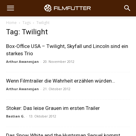
Home
Tags
Twilight
Tag: Twilight
Box-Office USA – Twilight, Skyfall und Lincoln sind ein
starkes Trio
Arthur Awanesjan
-
20. November 2012
Wenn Filmtrailer die Wahrheit erzählen würden…
Arthur Awanesjan
-
21. Oktober 2012
Stoker: Das leise Grauen im ersten Trailer
Bastian G.
-
13. Oktober 2012
Das Snow White and the Huntsman Sequel kommt