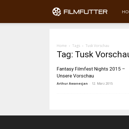
Filmfu
HO
Home
Tags
Tusk Vorschau
Tag: Tusk Vorscha
Fantasy Filmfest Nights 2015 –
Unsere Vorschau
Arthur Awanesjan
-
12. März 2015