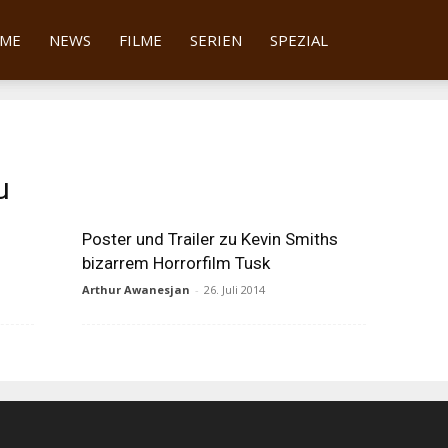
tter
ME
NEWS
FILME
SERIEN
SPEZIAL
u
Poster und Trailer zu Kevin Smiths
bizarrem Horrorfilm Tusk
Arthur Awanesjan
-
26. Juli 2014