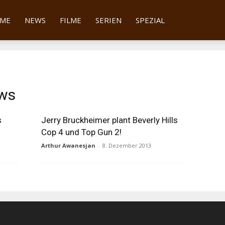
tter
ME
NEWS
FILME
SERIEN
SPEZIAL
ews
s
Jerry Bruckheimer plant Beverly Hills
Cop 4 und Top Gun 2!
Arthur Awanesjan
-
8. Dezember 2013