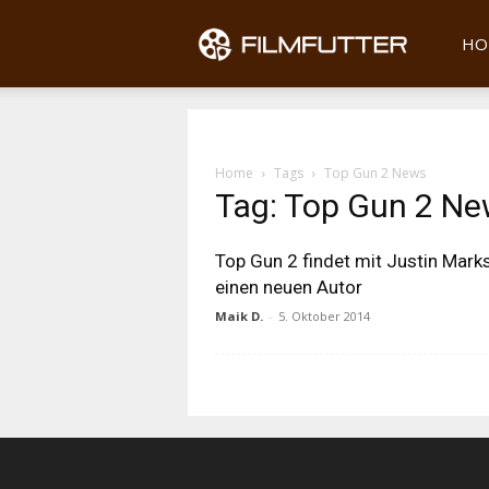
Filmfu
HO
Home
Tags
Top Gun 2 News
Tag: Top Gun 2 N
Top Gun 2 findet mit Justin Mark
einen neuen Autor
Maik D.
-
5. Oktober 2014