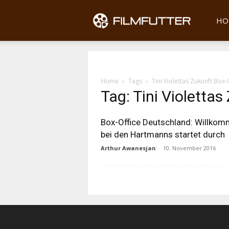
Filmfu
HO
Home
Tags
Tini Violettas Zukunft Box-
Tag: Tini Violettas
Box-Office Deutschland: Willko
bei den Hartmanns startet durch
Arthur Awanesjan
-
10. November 2016