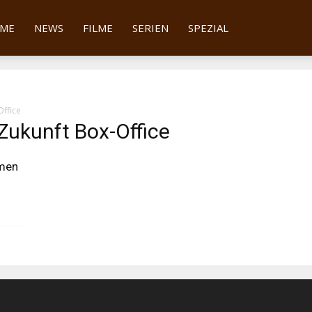
tter
ME
NEWS
FILME
SERIEN
SPEZIAL
Office
 Zukunft Box-Office
mmen