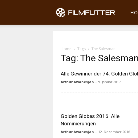
Filmfu
HO
Home
Tags
The Salesman
Tag: The Salesma
Alle Gewinner der 74. Golden Glo
Arthur Awanesjan
-
9. Januar 2017
Golden Globes 2016: Alle
Nominierungen
Arthur Awanesjan
-
12. Dezember 2016