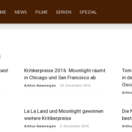
tter
ME
NEWS
FILME
SERIEN
SPEZIAL
n
bes!
Kritikerpreise 2016: Moonlight räumt
Toni
in Chicago und San Francisco ab
in d
Osc
Arthur Awanesjan
-
24. Dezember 2016
Arth
La La Land und Moonlight gewinnen
Die 
weitere Kritikerpreise
best
Arthur Awanesjan
-
6. Dezember 2016
Arth