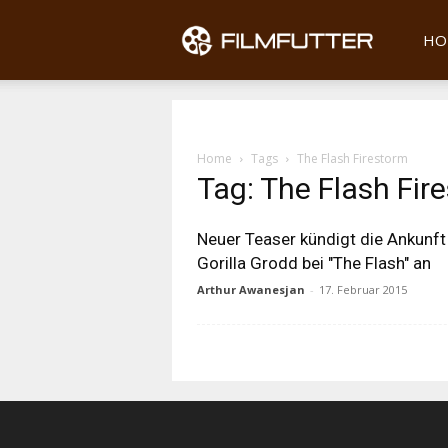
Filmfu
HO
Home
Tags
The Flash Firestorm
Tag: The Flash Fir
Neuer Teaser kündigt die Ankunft
Gorilla Grodd bei "The Flash" an
Arthur Awanesjan
-
17. Februar 2015