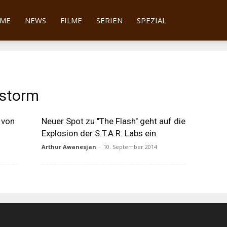
tter
ME
NEWS
FILME
SERIEN
SPEZIAL
estorm
 von
Neuer Spot zu "The Flash" geht auf die
Explosion der S.T.A.R. Labs ein
Arthur Awanesjan
-
10. September 2014