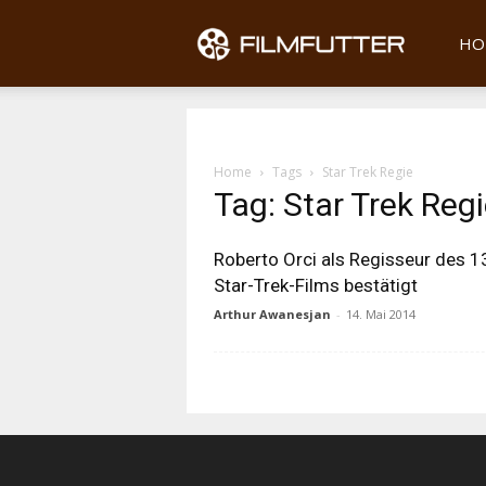
Filmfu
HO
Home
Tags
Star Trek Regie
Tag: Star Trek Reg
Roberto Orci als Regisseur des 1
Star-Trek-Films bestätigt
Arthur Awanesjan
-
14. Mai 2014