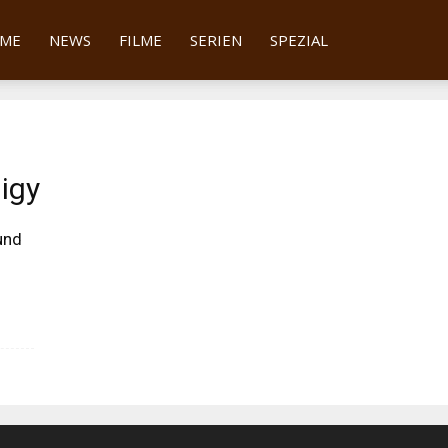
tter
ME
NEWS
FILME
SERIEN
SPEZIAL
digy
 und