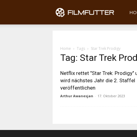
Filmfu
HO
Home
Tags
Star Trek Prodigy
Tag: Star Trek Pro
Netflix rettet "Star Trek: Prodigy"
wird nächstes Jahr die 2. Staffel
veröffentlichen
Arthur Awanesjan
-
17. Oktober 2023