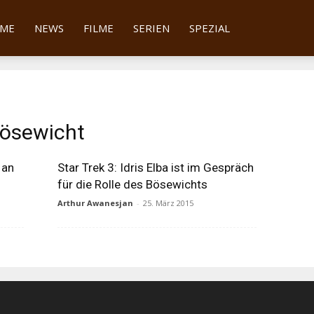
tter
ME
NEWS
FILME
SERIEN
SPEZIAL
Bösewicht
 an
Star Trek 3: Idris Elba ist im Gespräch
für die Rolle des Bösewichts
Arthur Awanesjan
-
25. März 2015