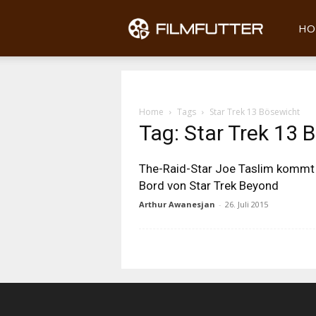
Filmfu
HO
Home
Tags
Star Trek 13 Bösewicht
Tag: Star Trek 13 
The-Raid-Star Joe Taslim kommt
Bord von Star Trek Beyond
Arthur Awanesjan
-
26. Juli 2015