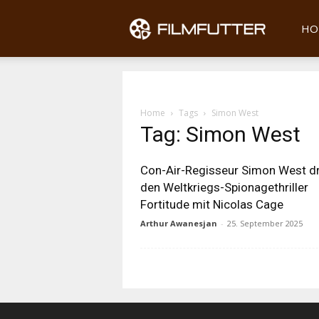
Filmfu
HO
Home
Tags
Simon West
Tag: Simon West
Con-Air-Regisseur Simon West d
den Weltkriegs-Spionagethriller
Fortitude mit Nicolas Cage
Arthur Awanesjan
-
25. September 2025