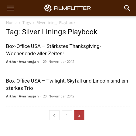
Home
Tags
Silver Linings Playbook
Tag: Silver Linings Playbook
Box-Office USA – Stärkstes Thanksgiving-
Wochenende aller Zeiten!
Arthur Awanesjan
-
29. November 2012
Box-Office USA – Twilight, Skyfall und Lincoln sind ein
starkes Trio
Arthur Awanesjan
-
20. November 2012
1
2