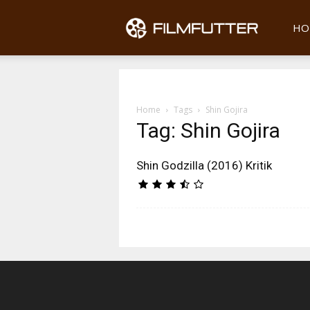
Filmfu
HO
Home
Tags
Shin Gojira
Tag: Shin Gojira
Shin Godzilla (2016) Kritik