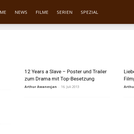
tter
ME
NEWS
FILME
SERIEN
SPEZIAL
12 Years a Slave – Poster und Trailer
Lieb
zum Drama mit Top-Besetzung
Film
Arthur Awanesjan
-
16. Juli 2013
Arth