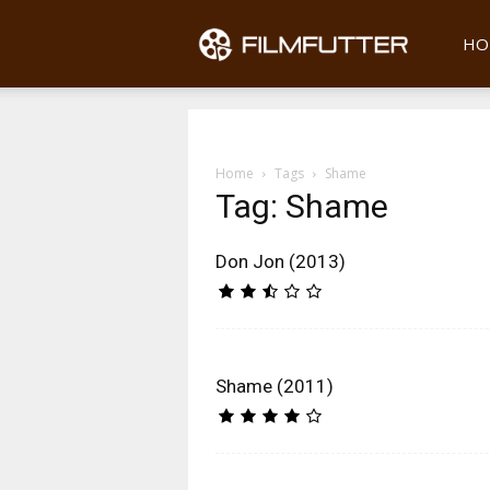
Filmfu
HO
Home
Tags
Shame
Tag: Shame
Don Jon (2013)
Shame (2011)