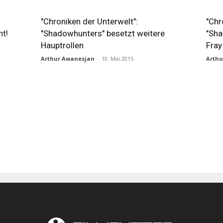
"Chroniken der Unterwelt":
"Chr
t!
"Shadowhunters" besetzt weitere
"Sha
Hauptrollen
Fray
Arthur Awanesjan
-
10. Mai 2015
Arth