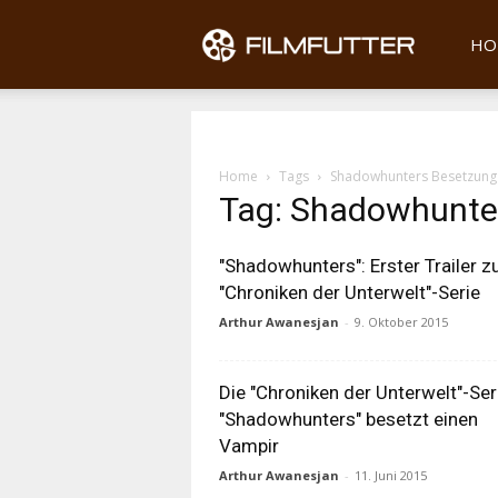
Filmfu
HO
Home
Tags
Shadowhunters Besetzung
Tag: Shadowhunte
"Shadowhunters": Erster Trailer z
"Chroniken der Unterwelt"-Serie
Arthur Awanesjan
-
9. Oktober 2015
Die "Chroniken der Unterwelt"-Ser
"Shadowhunters" besetzt einen
Vampir
Arthur Awanesjan
-
11. Juni 2015