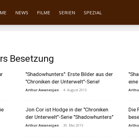
tter
ME
NEWS
FILME
SERIEN
SPEZIAL
rs Besetzung
ur
"Shadowhunters": Erste Bilder aus der
"Sha
"Chroniken der Unterwelt"-Serie!
eine
Arthur Awanesjan
-
4. August 2015
Arth
ie
Jon Cor ist Hodge in der "Chroniken
Die 
der Unterwelt"-Serie "Shadowhunters"
bese
Arthur Awanesjan
-
30. Mai 2015
Arth