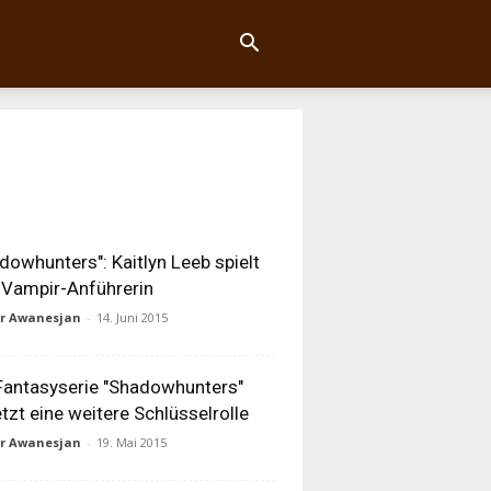
dowhunters": Kaitlyn Leeb spielt
 Vampir-Anführerin
ur Awanesjan
-
14. Juni 2015
Fantasyserie "Shadowhunters"
tzt eine weitere Schlüsselrolle
ur Awanesjan
-
19. Mai 2015