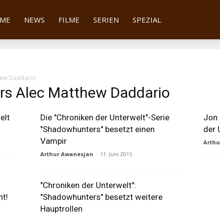
tter
ME
NEWS
FILME
SERIEN
SPEZIAL
hew Daddario
rs Alec Matthew Daddario
elt
Die "Chroniken der Unterwelt"-Serie
Jon 
"Shadowhunters" besetzt einen
der 
Vampir
Arth
Arthur Awanesjan
-
11. Juni 2015
"Chroniken der Unterwelt":
t!
"Shadowhunters" besetzt weitere
Hauptrollen