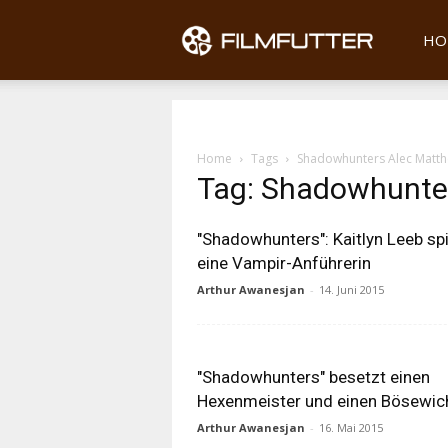
Filmfu
HO
Home
Tags
Shadowhunters Alec Matt
Tag: Shadowhunte
"Shadowhunters": Kaitlyn Leeb spi
eine Vampir-Anführerin
Arthur Awanesjan
-
14. Juni 2015
"Shadowhunters" besetzt einen
Hexenmeister und einen Bösewich
Arthur Awanesjan
-
16. Mai 2015