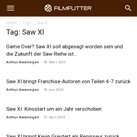
Home
Tags
Saw XI
Tag: Saw XI
Game Over? Saw XI soll abgesagt worden sein und
die Zukunft der Saw-Reihe ist...
Arthur Awanesjan
-
18. März 2025
Saw XI bringt Franchise-Autoren von Teilen 4-7 zurück
Arthur Awanesjan
-
18. Juni 2024
Saw XI: Kinostart um ein Jahr verschoben
Arthur Awanesjan
-
13. April 2024
Saw XI bringt Kevin Greutert als Regisseur zurück