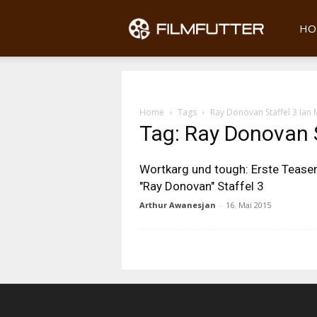
Filmfu
HO
Home
Tags
Ray Donovan Staffel 3 Ian
Tag: Ray Donovan 
Wortkarg und tough: Erste Teaser
"Ray Donovan" Staffel 3
Arthur Awanesjan
-
16. Mai 2015