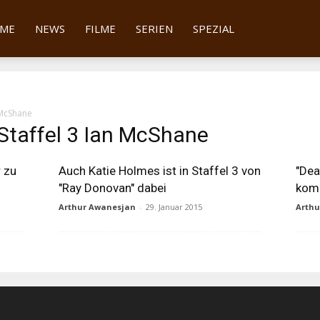
tter
ME
NEWS
FILME
SERIEN
SPEZIAL
 McShane
Staffel 3 Ian McShane
 zu
Auch Katie Holmes ist in Staffel 3 von
"De
"Ray Donovan" dabei
komm
Arthur Awanesjan
-
29. Januar 2015
Arth