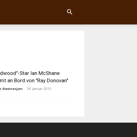
adwood"-Star Ian McShane
t an Bord von "Ray Donovan"
ur Awanesjan
-
24. Januar 2015