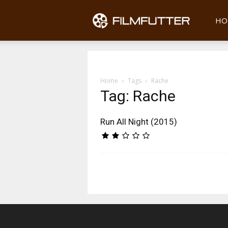
Filmfu
HO
Home
Tags
Rache
Tag: Rache
Run All Night (2015)