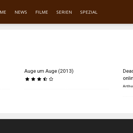
tter
ME
NEWS
FILME
SERIEN
SPEZIAL
Auge um Auge (2013)
Dead
onli
Arth