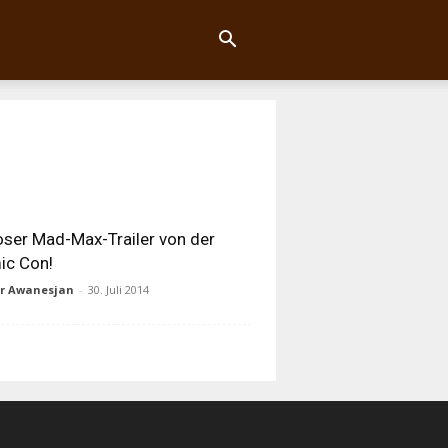
oser Mad-Max-Trailer von der
ic Con!
ur Awanesjan
-
30. Juli 2014