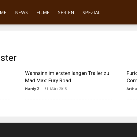
tter
ME
NEWS
FILME
SERIEN
SPEZIAL
ster
Wahnsinn im ersten langen Trailer zu
Furi
Mad Max: Fury Road
Com
Hardy Z.
-
31. März 2015
Arth