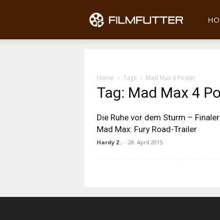
Filmfu
HO
Home
Tags
Mad Max 4 Poster
Tag: Mad Max 4 Po
Die Ruhe vor dem Sturm – Finaler
Mad Max: Fury Road-Trailer
Hardy Z.
-
28. April 2015