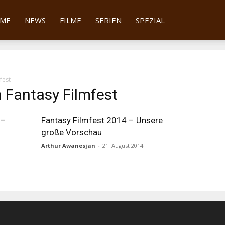
tter
ME
NEWS
FILME
SERIEN
SPEZIAL
fest
h Fantasy Filmfest
 –
Fantasy Filmfest 2014 – Unsere
große Vorschau
Arthur Awanesjan
-
21. August 2014