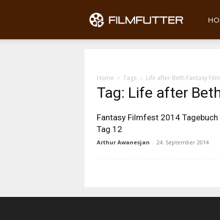
Filmfu
HO
Home
Tags
Life after Beth Fantasy Film
Tag: Life after Bet
Fantasy Filmfest 2014 Tagebuch
Tag 12
Arthur Awanesjan
-
24. September 2014