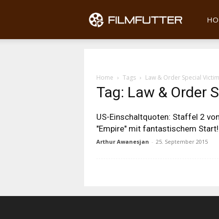
Filmfu
HO
Home
Tags
Law & Order Special Victim
Tag: Law & Order S
US-Einschaltquoten: Staffel 2 vo
"Empire" mit fantastischem Start!
Arthur Awanesjan
-
25. September 2015