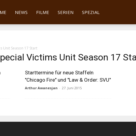
tter
ME
NEWS
FILME
SERIEN
SPEZIAL
s Unit Season 17 Start
pecial Victims Unit Season 17 Sta
n
Starttermine für neue Staffeln
"Chicago Fire" und "Law & Order: SVU"
Arthur Awanesjan
-
27. Juni 2015