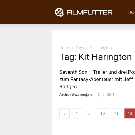
Filmfu
HO
Home
Tags
Kit Harington
Tag: Kit Harington
Seventh Son – Trailer und drei Po
zum Fantasy-Abenteuer mit Jeff
Bridges
Arthur Awanesjan
-
12. Juli 2013
...
1
10
11
12