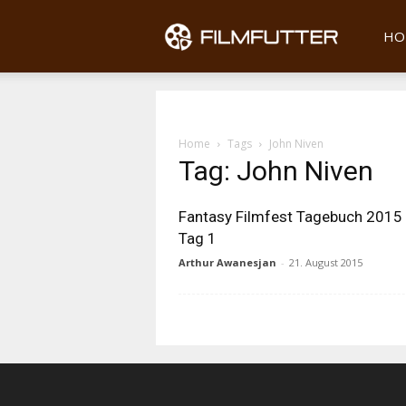
Filmfu
HO
Home
Tags
John Niven
Tag: John Niven
Fantasy Filmfest Tagebuch 2015
Tag 1
Arthur Awanesjan
-
21. August 2015