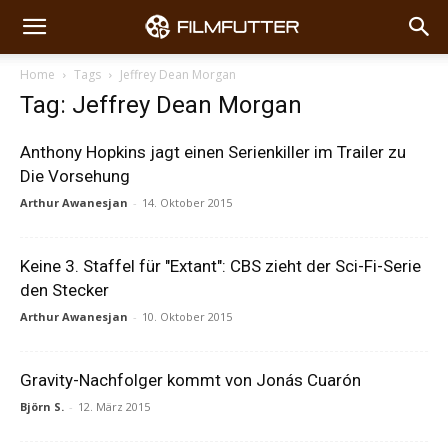
Home
Tags
Jeffrey Dean Morgan
Tag: Jeffrey Dean Morgan
Anthony Hopkins jagt einen Serienkiller im Trailer zu
Die Vorsehung
Arthur Awanesjan
-
14. Oktober 2015
Keine 3. Staffel für "Extant": CBS zieht der Sci-Fi-Serie
den Stecker
Arthur Awanesjan
-
10. Oktober 2015
Gravity-Nachfolger kommt von Jonás Cuarón
Björn S.
-
12. März 2015