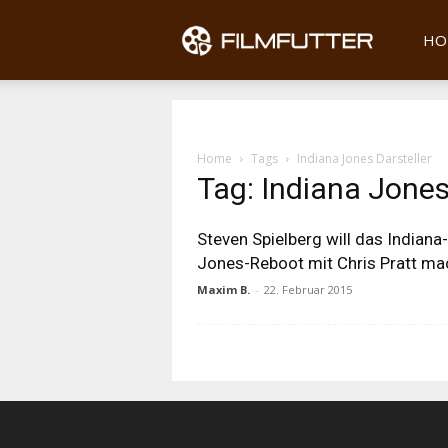
Filmfu
HO
Home
Tags
Indiana Jones Darsteller
Tag: Indiana Jones
Steven Spielberg will das Indiana-
Jones-Reboot mit Chris Pratt m
Maxim B.
-
22. Februar 2015