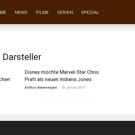
tter
ME
NEWS
FILME
SERIEN
SPEZIAL
 Darsteller
Disney möchte Marvel-Star Chris
achen
Pratt als neuen Indiana Jones
Arthur Awanesjan
-
28. Januar 2015