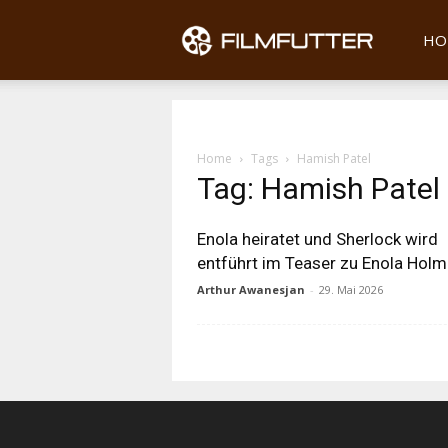
Filmfu
HO
Home
Tags
Hamish Patel
Tag: Hamish Patel
Enola heiratet und Sherlock wird
entführt im Teaser zu Enola Holm
Arthur Awanesjan
-
29. Mai 2026