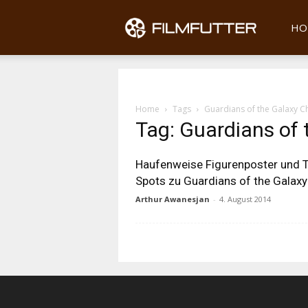
Filmfu
HO
Home
Tags
Guardians of the Galaxy C
Tag: Guardians of 
Haufenweise Figurenposter und 
Spots zu Guardians of the Galaxy
Arthur Awanesjan
-
4. August 2014