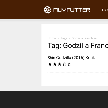
Filmfu
HO
Home
Tags
Godzilla Franchise
Tag: Godzilla Fran
Shin Godzilla (2016) Kritik