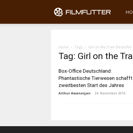
Filmfu
HO
Home
Tags
Girl on the Train Besucher
Tag: Girl on the Tr
Box-Office Deutschland:
Phantastische Tierwesen schafft
zweitbesten Start des Jahres
Arthur Awanesjan
-
24. November 2016