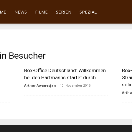
tter
ME
NEWS
FILME
SERIEN
SPEZIAL
ain Besucher
Box-Office Deutschland: Willkommen
Box-
bei den Hartmanns startet durch
Stra
soli
Arthur Awanesjan
-
10. November 2016
Arth